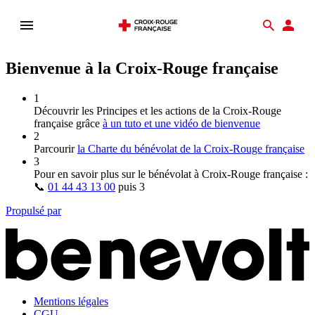
Ouvrir
Recher
Esp
le
don
menu
Bienvenue à la Croix-Rouge française
1
Découvrir les Principes et les actions de la Croix‑Rouge
française grâce
à un tuto et une vidéo de bienvenue
2
Parcourir
la Charte du bénévolat de la Croix‑Rouge française
3
Pour en savoir plus sur le bénévolat à Croix‑Rouge française :
📞
01 44 43 13 00
puis
3
Propulsé par
Mentions légales
CGU