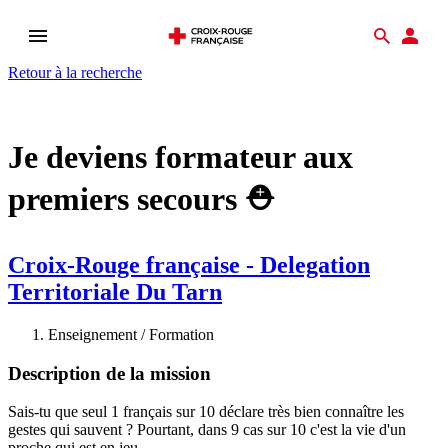
Ouvrir
Recher
Esp
le
don
Retour à la recherche
menu
Je deviens formateur aux
premiers secours ⛑️
Croix-Rouge française - Delegation
Territoriale Du Tarn
Enseignement / Formation
Description de la mission
Sais-tu que seul 1 français sur 10 déclare très bien connaître les
gestes qui sauvent ? Pourtant, dans 9 cas sur 10 c'est la vie d'un
proche qui est en jeu.